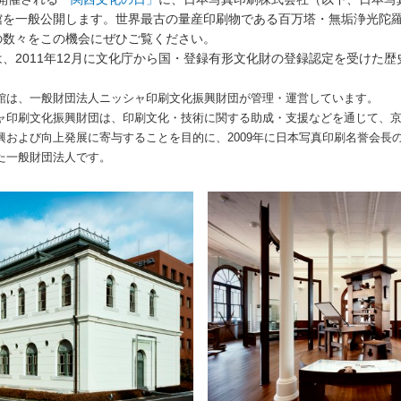
館を一般公開します。世界最古の量産印刷物である百万塔・無垢浄光陀
の数々をこの機会にぜひご覧ください。
、2011年12月に文化庁から国・登録有形文化財の登録認定を受けた
館は、一般財団法人ニッシャ印刷文化振興財団が管理・運営しています。
ャ印刷文化振興財団は、印刷文化・技術に関する助成・支援などを通じて、
興および向上発展に寄与することを目的に、2009年に日本写真印刷名誉会長
た一般財団法人です。