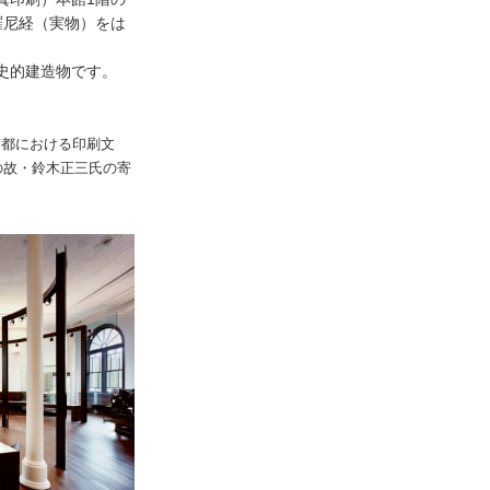
羅尼経（実物）をは
歴史的建造物です。
京都における印刷文
の故・鈴木正三氏の寄