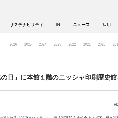
サステナビリティ
IR
ニュース
採用
2026
2025
2024
2023
2022
2021
2020
20
化の日」に本館１階のニッシャ印刷歴史館
日
に開催される
「関西文化の日」
に、日本写真印刷株式会社（以下、日本写