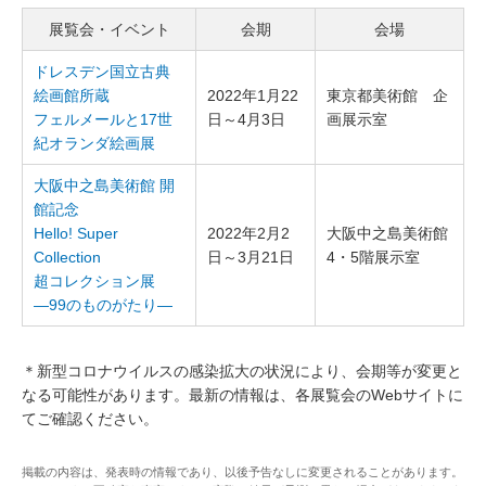
展覧会・イベント
会期
会場
ドレスデン国立古典
絵画館所蔵
2022年1月22
東京都美術館 企
フェルメールと17世
日～4月3日
画展示室
紀オランダ絵画展
⼤阪中之島美術館 開
館記念
Hello! Super
2022年2⽉2
⼤阪中之島美術館
Collection
⽇～3⽉21⽇
4・5階展⽰室
超コレクション展
—99のものがたり—
＊新型コロナウイルスの感染拡大の状況により、会期等が変更と
なる可能性があります。最新の情報は、各展覧会のWebサイトに
てご確認ください。
掲載の内容は、発表時の情報であり、以後予告なしに変更されることがあります。