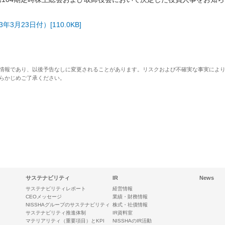
年3月23日付）[110.0KB]
情報であり、以後予告なしに変更されることがあります。リスクおよび不確実な事実によ
らかじめご了承ください。
サステナビリティ
IR
News
サステナビリティレポート
経営情報
CEOメッセージ
業績・財務情報
NISSHAグループのサステナビリティ
株式・社債情報
サステナビリティ推進体制
IR資料室
マテリアリティ（重要項目）とKPI
NISSHAのIR活動