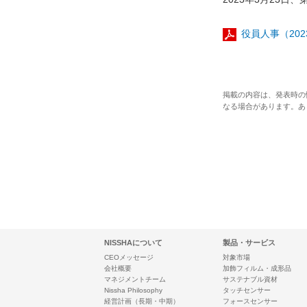
役員人事（2023
掲載の内容は、発表時の
なる場合があります。あ
NISSHAについて
製品・サービス
CEOメッセージ
対象市場
会社概要
加飾フィルム・成形品
マネジメントチーム
サステナブル資材
Nissha Philosophy
タッチセンサー
経営計画（長期・中期）
フォースセンサー