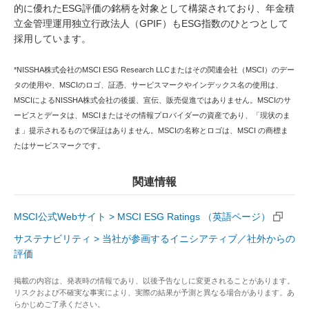
的に優れたESG評価の銘柄を対象として構築されており、年金積
立金管理運用独立行政法人（GPIF）もESG指数のひとつとして
採用しています。
*NISSHA株式会社のMSCI ESG Research LLCまたはその関連会社（MSCI）のデー
タの使用や、MSCIのロゴ、証憑、サービスマークやインデックス名の使用は、
MSCIによるNISSHA株式会社の後援、宣伝、販売促進ではありません。MSCIのサ
ービスとデータは、MSCIまたはその情報プロバイダーの資産であり、「現状のま
ま」提示されるもので保証はありません。MSCIの名称とロゴは、MSCI の商標ま
たはサービスマークです。
関連情報
MSCI公式Webサイト > MSCI ESG Ratings （英語ページ）
サステナビリティ > 当社が参画するイニシアティブ／社外からの
評価
掲載の内容は、発表時の情報であり、以後予告なしに変更されることがあります。
リスクおよび不確実な事実により、実際の結果が予測と異なる場合があります。あ
らかじめご了承ください。