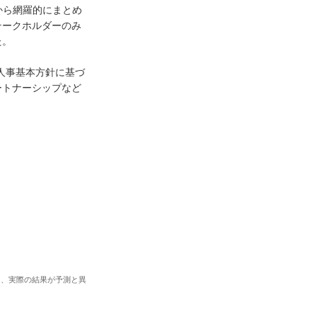
から網羅的にまとめ
テークホルダーのみ
た。
、人事基本方針に基づ
ートナーシップなど
り、実際の結果が予測と異