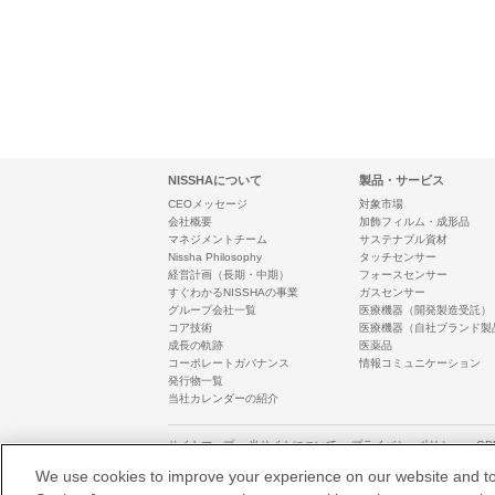
NISSHAについて
製品・サービス
CEOメッセージ
対象市場
会社概要
加飾フィルム・成形品
マネジメントチーム
サステナブル資材
Nissha Philosophy
タッチセンサー
経営計画（長期・中期）
フォースセンサー
すぐわかるNISSHAの事業
ガスセンサー
グループ会社一覧
医療機器（開発製造受託）
コア技術
医療機器（自社ブランド製
成長の軌跡
医薬品
コーポレートガバナンス
情報コミュニケーション
発行物一覧
当社カレンダーの紹介
サイトマップ
当サイトについて
プライバシーポリシー
G
We use cookies to improve your experience on our website and to a
© 1996-2026 Nissha Co., Ltd.