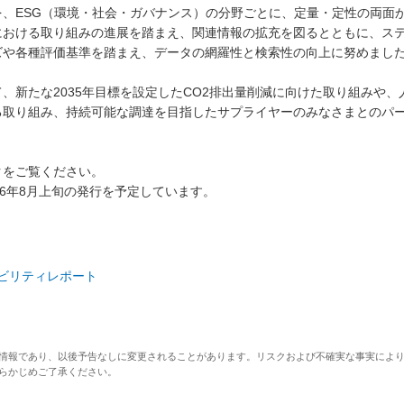
を、ESG（環境・社会・ガバナンス）の分野ごとに、定量・定性の両面
における取り組みの進展を踏まえ、関連情報の拡充を図るとともに、ス
ズや各種評価基準を踏まえ、データの網羅性と検索性の向上に努めまし
、新たな2035年目標を設定したCO2排出量削減に向けた取り組みや
る取り組み、持続可能な調達を目指したサプライヤーのみなさまとのパ
。
クをご覧ください。
26年8月上旬の発行を予定しています。
テナビリティレポート
情報であり、以後予告なしに変更されることがあります。リスクおよび不確実な事実によ
らかじめご了承ください。