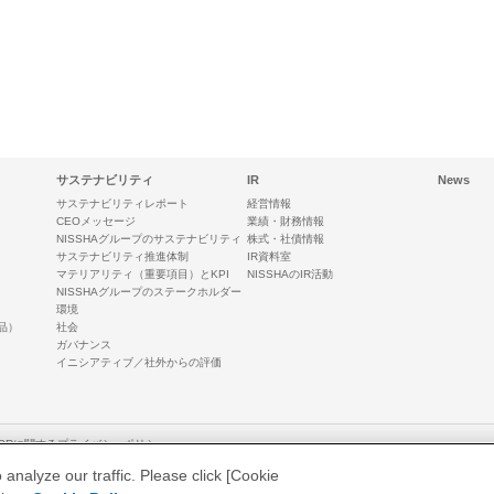
サステナビリティ
IR
News
サステナビリティレポート
経営情報
CEOメッセージ
業績・財務情報
NISSHAグループのサステナビリティ
株式・社債情報
サステナビリティ推進体制
IR資料室
マテリアリティ（重要項目）とKPI
NISSHAのIR活動
NISSHAグループのステークホルダー
環境
品）
社会
ガバナンス
イニシアティブ／社外からの評価
DPRに関するプライバシーポリシー
nalyze our traffic. Please click [Cookie