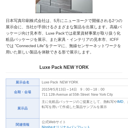
日本写真印刷株式会社は、5月にニューヨークで開催される2つの
展示会に、当社が手掛けるさまざまな製品を出展します。高級パ
ッケージ向け見本市、Luxe Packでは産業資材事業が取り扱う化
粧品パッケージを展示、また家具・インテリアの見本市、ICFF
では "Connected Life"をテーマに、無線センサーネットワークを
用いた新しい製品を体験できる形で展示します。
Luxe Pack NEW YORK
展示会名
Luxe Pack NEW YORK
2015年5月13日～14日 9：00～18：00
会期・会場
711 12th Avenue at 55th Street New York City
主に化粧品パッケージのご提案として、熱転写や
IMD
、
転写を用いて作成した製品サンプルを展示
展示品
公式Webサイト
関連情報
Nisshaオリジナルパンフレット