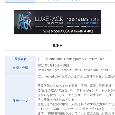
ICFF
展示会名
ICFF -International Contemporary Furniture Fair-
2015年5月16日～19日
会期・会場
New York City’s Jacob K. Javits Convention Center
"Connected Life" 生活のさまざまな道具がお互いに繋
普段何気なく使っている家具、照明、家電、調理器具に
て”生活の道具”である。今、それらがインターネットを
ながりを持つことで、新たなサービスが生まれ、それに
活に変化を与え始めている。
展示テーマ
当社はその変化の中で、人の道具に対する入力”Input”
られる出力”Output”をデザインの視点で見つめ直し、
通信、印刷加飾技術を用いて「人と道具の新しい関わり