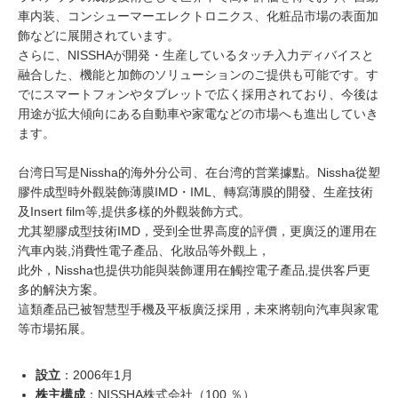
車内装、コンシューマーエレクトロニクス、化粧品市場の表面加
飾などに展開されています。
さらに、NISSHAが開発・生産しているタッチ入力ディバイスと
融合した、機能と加飾のソリューションのご提供も可能です。す
でにスマートフォンやタブレットで広く採用されており、今後は
用途が拡大傾向にある自動車や家電などの市場へも進出していき
ます。
台湾⽇写是Nissha的海外分公司、在台湾的営業據點。Nissha從塑
膠件成型時外觀裝飾薄膜IMD・IML、轉寫薄膜的開發、生産技術
及Insert film等,提供多樣的外觀裝飾方式。
尤其塑膠成型技術IMD，受到全世界高度的評價，更廣泛的運用在
汽車內裝,消費性電子產品、化妝品等外觀上，
此外，Nissha也提供功能與裝飾運用在觸控電子產品,提供客戶更
多的解決方案。
這類產品已被智慧型手機及平板廣泛採用，未來將朝向汽車與家電
等市場拓展。
設立
：2006年1月
株主構成
：NISSHA株式会社（100 ％）