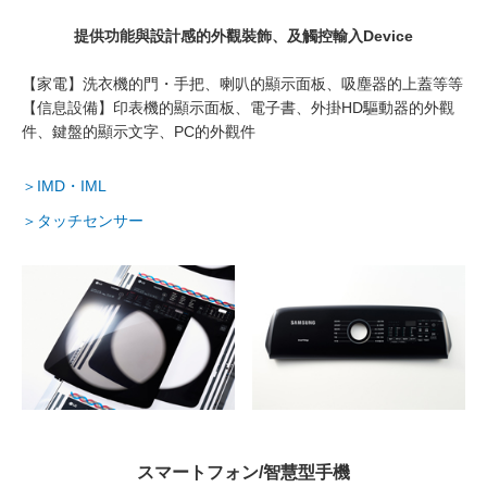
提供功能與設計感的外觀裝飾、及觸控輸入Device
【家電】洗衣機的門・手把、喇叭的顯示面板、吸塵器的上蓋等等
【信息設備】印表機的顯示面板、電⼦書、外掛HD驅動器的外觀
件、鍵盤的顯示文字、PC的外觀件
＞IMD・IML
＞タッチセンサー
スマートフォン/智慧型手機