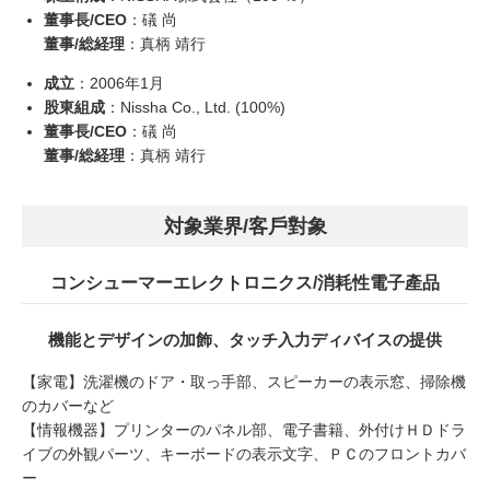
董事長/CEO
：礒 尚
董事/総経理
：真柄 靖行
成立
：2006年1⽉
股東組成
：Nissha Co., Ltd. (100%)
董事長/CEO
：礒 尚
董事/総経理
：真柄 靖行
対象業界/客戶對象
コンシューマーエレクトロニクス/消耗性電子產品
機能とデザインの加飾、タッチ入力ディバイスの提供
【家電】洗濯機のドア・取っ手部、スピーカーの表示窓、掃除機
のカバーなど
【情報機器】プリンターのパネル部、電子書籍、外付けＨＤドラ
イブの外観パーツ、キーボードの表示文字、ＰＣのフロントカバ
ー