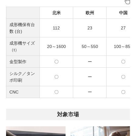
北米
欧州
中国
成形機保有台
112
23
27
数 (台)
成形機サイズ
20～1600
50～550
100～850
（t）
金型製作
〇
ー
〇
シルク／タン
〇
ー
〇
ポ印刷
CNC
〇
ー
〇
対象市場