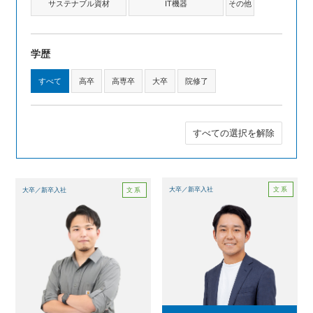
サステナブル資材
IT機器
その他
学歴
すべて
高卒
高専卒
大卒
院修了
すべての選択を解除
文系
大卒／新卒入社
文系
大卒／新卒入社