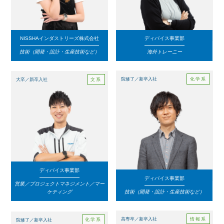
NISSHAインダストリーズ株式会社
ディバイス事業部
技術（開発・設計・生産技術など）
海外トレーニー
化学系
院修了／新卒入社
文系
大卒／新卒入社
ディバイス事業部
ディバイス事業部
営業／プロジェクトマネジメント／マー
ケティング
技術（開発・設計・生産技術など）
情報系
高専卒／新卒入社
化学系
院修了／新卒入社