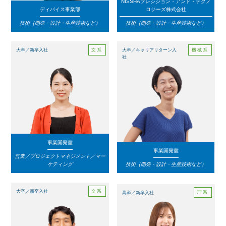
NISSHAプレシジョン・アンド・テクノ
ディバイス事業部
ロジーズ株式会社
技術（開発・設計・生産技術など）
技術（開発・設計・生産技術など）
文系
機械系
大卒／新卒入社
大卒／キャリアリターン入
社
事業開発室
事業開発室
営業／プロジェクトマネジメント／マー
ケティング
技術（開発・設計・生産技術など）
文系
大卒／新卒入社
理系
高卒／新卒入社