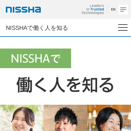
EN
NISSHA
togg
NISSHAで働く人を知る
navi