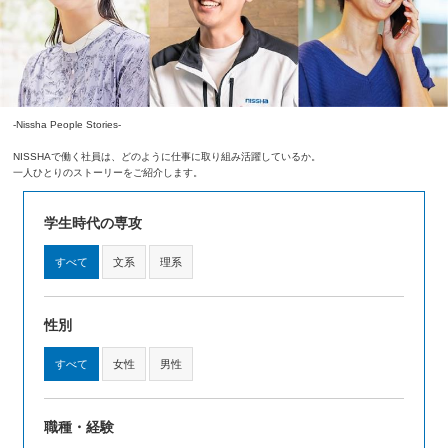
-Nissha People Stories-
NISSHAで働く社員は、どのように仕事に取り組み活躍しているか。
一人ひとりのストーリーをご紹介します。
学生時代の専攻
すべて
文系
理系
性別
すべて
女性
男性
職種・経験