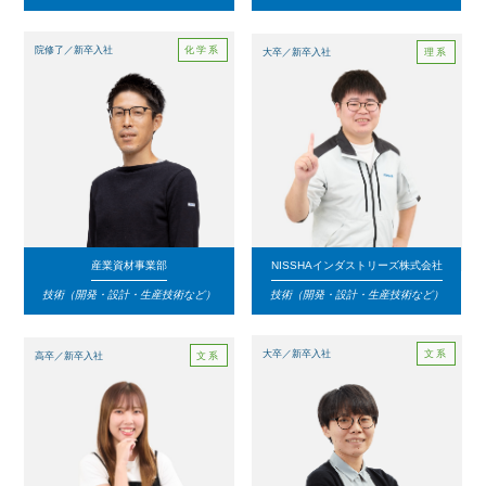
化学系
院修了／新卒入社
理系
大卒／新卒入社
産業資材事業部
NISSHAインダストリーズ株式会社
技術（開発・設計・生産技術など）
技術（開発・設計・生産技術など）
文系
大卒／新卒入社
文系
高卒／新卒入社