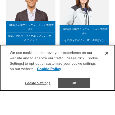
日本写真印刷コミュニケーションズ株式
会社
日本写真印刷コミュニケーションズ株式
会社
営業／プロジェクトマネジメント／マー
ケティング
その他（デザイン・IT・生産など）
We use cookies to improve your experience on our
文系
大卒／新卒入社
文系
大卒／新卒入社
website and to analyze our traffic. Please click [Cookie
Settings] to opt-out or customize your cookie settings
on our website.
Cookie Policy
Cookie Settings
OK
NISSHAゾンネボード製薬株式会社
NISSHAゾンネボード製薬株式会社
営業／プロジェクトマネジメント／マー
ケティング
その他（デザイン・IT・生産など）