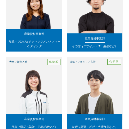
産業資材事業部
産業資材事業部
営業／プロジェクトマネジメント／マー
ケティング
その他（デザイン・IT・生産など）
化学系
院修了／キャリア入社
化学系
大卒／新卒入社
産業資材事業部
産業資材事業部
技術（開発・設計・生産技術など）
技術（開発・設計・生産技術など）