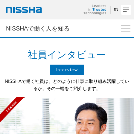
EN
NISSHA
togg
NISSHAで働く人を知る
navi
社員インタビュー
Interview
NISSHAで働く社員は、どのように仕事に取り組み活躍してい
るか。
その一端をご紹介します。