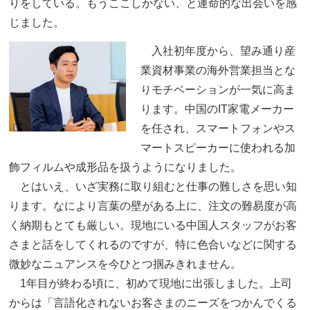
りをしている。もうここしかない、と運命的な出会いを感
じました。
入社初年度から、望み通り産
業資材事業の海外営業担当とな
りモチベーションが一気に高ま
ります。中国のIT家電メーカー
を任され、スマートフォンやス
マートスピーカーに使われる加
飾フィルムや成形品を扱うようになりました。
とはいえ、いざ実務に取り組むと仕事の難しさを思い知
ります。なにより言葉の壁がある上に、注文の難易度が高
く納期もとても厳しい。現地にいる中国人スタッフがお客
さまと話をしてくれるのですが、特に色合いなどに関する
微妙なニュアンスを今ひとつ掴みきれません。
1年目が終わる頃に、初めて現地に出張しました。上司
からは「言語化されないお客さまのニーズをつかんでくる