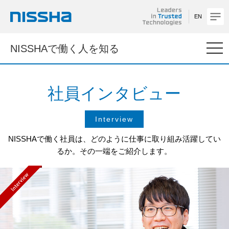
EN
NISSHA
togg
NISSHAで働く人を知る
navi
社員インタビュー
Interview
NISSHAで働く社員は、どのように仕事に取り組み活躍してい
るか。
その一端をご紹介します。