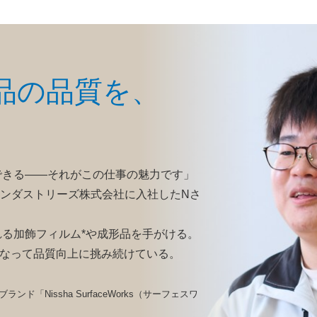
品の品質を、
できる——それがこの仕事の魅力です」
インダストリーズ株式会社に入社したNさ
る加飾フィルム*や成形品を手がける。
となって品質向上に挑み続けている。
「Nissha SurfaceWorks（サーフェスワ